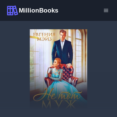
Перейти
MillionBooks
к
содержимому