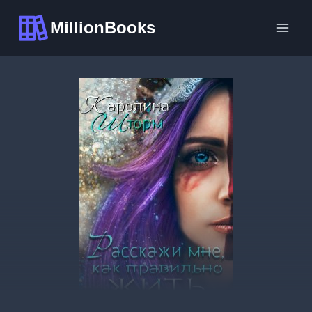
Перейти
MillionBooks
к
содержимому