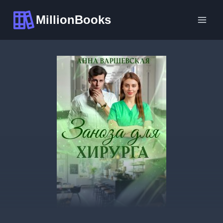
Перейти
MillionBooks
к
содержимому