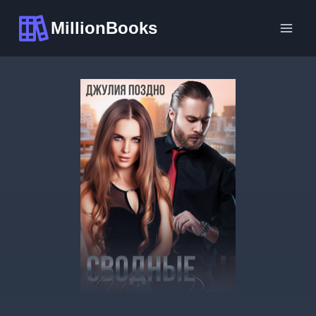
Перейти
MillionBooks
к
содержимому