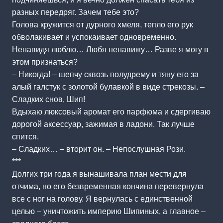
разных передряг. Зачем тебе это?
Голова кружится от дурного хмеля, тепло его рук
обволакивает и успокаивает одновременно.
Ненавидя люблю… Любя ненавижу… Разве я могу в
этом признаться?
– Никогда! – шепчу сквозь полудрему и тяну его за
алый галстук с золотой булавкой в виде стрекозы. –
Сладких снов, Шип!
Вдыхаю люксовый аромат его парфюма и сдергиваю
дорогой аксессуар, зажимая в ладони. Так лучше
спится.
– Сладких… – вторит он. – Непослушная Рози.
***
Долгих три года я вынашивала план мести для
отчима, но его безвременная кончина перевернула
все с ног на голову. Я вернулась с единственной
целью – уничтожить империю Шипиных, а главное –