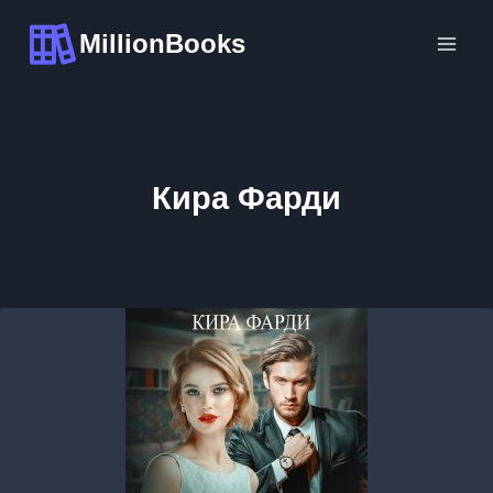
Перейти
MillionBooks
к
содержимому
Кира Фарди